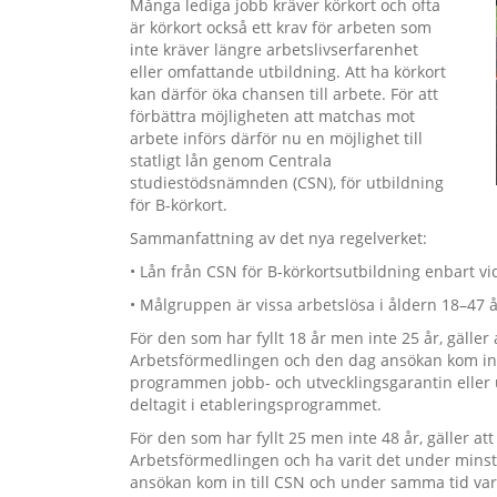
Många lediga jobb kräver körkort och ofta
är körkort också ett krav för arbeten som
inte kräver längre arbetslivserfarenhet
eller omfattande utbildning. Att ha körkort
kan därför öka chansen till arbete. För att
förbättra möjligheten att matchas mot
arbete införs därför nu en möjlighet till
statligt lån genom Centrala
studiestödsnämnden (CSN), för utbildning
för B-körkort.
Sammanfattning av det nya regelverket:
• Lån från CSN för B-körkortsutbildning enbart vid
• Målgruppen är vissa arbetslösa i åldern 18–47 å
För den som har fyllt 18 år men inte 25 år, gäll
Arbetsförmedlingen och den dag ansökan kom in ti
programmen jobb- och utvecklingsgarantin ell
deltagit i etableringsprogrammet.
För den som har fyllt 25 men inte 48 år, gäller 
Arbetsförmedlingen och ha varit det under mi
ansökan kom in till CSN och under samma tid varit