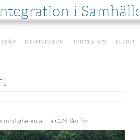
Integration i Samhäll
BBSPÅR
DISKRIMINERING
INTEGRATION
KULTUR
rt
 möjligheten att ta CSN-lån för