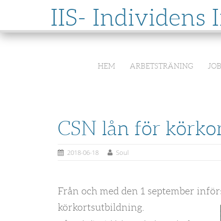
IIS- Individens 
SKIP
HEM
ARBETSTRÄNING
JO
TO
CONTENT
CSN lån för körko
2018-06-18
Soul
Från och med den 1 september införs
körkortsutbildning.