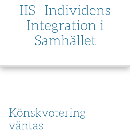
IIS- Individens
Integration i
Samhället
SKIP
TO
CONTENT
Könskvotering
väntas