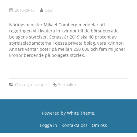
2016-09-13
Soul
Näringsminister Mikael Damberg meddelar att
regeringen vill kvotera in kvinnor till de börsnoterade
bolagens styrelser. Senast år 2019 ska 40 procent av
styrelseledamöterna i dessa privata bolag, vara kvinnor.
Annars väntar böter på mellan 250 000 och fem miljoner
kronor beroende på bolagets storlek.
Okategoriserade
Permalink
Powered by
White Theme
.
Logga in
Kontakta oss
Om oss