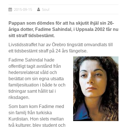
2015-09-15
Soul
Pappan som dömdes för att ha skjutit ihjäl sin 26-
åriga dotter, Fadime Sahindal, i Uppsala 2002 får nu
sitt straff tidsbestämt.
Livstidsstraffet har av Örebro tingsrätt omvandlats till
ett tidsbestämt straff på 24 års fängelse.
Fadime Sahindal hade
offentligt tagit avstånd från
hedersrelaterat våld och
berättat om sin egna utsatta
familjesituation i både tv och
tidningar samt hållit tal i
riksdagen.
Som barn kom Fadime med
sin familj från turkiska
Kurdistan. Hon slets mellan
två kulturer, blev student och