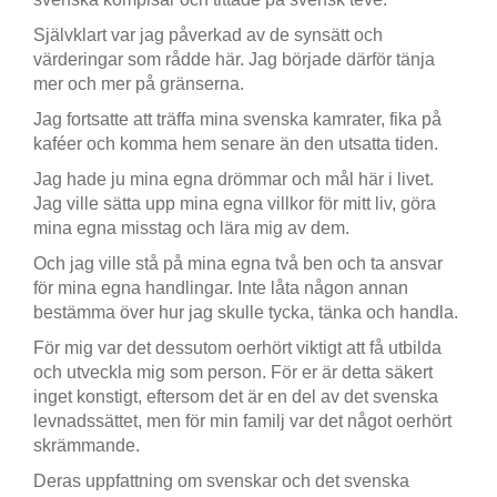
Självklart var jag påverkad av de synsätt och
värderingar som rådde här. Jag började därför tänja
mer och mer på gränserna.
Jag fortsatte att träffa mina svenska kamrater, fika på
kaféer och komma hem senare än den utsatta tiden.
Jag hade ju mina egna drömmar och mål här i livet.
Jag ville sätta upp mina egna villkor för mitt liv, göra
mina egna misstag och lära mig av dem.
Och jag ville stå på mina egna två ben och ta ansvar
för mina egna handlingar. Inte låta någon annan
bestämma över hur jag skulle tycka, tänka och handla.
För mig var det dessutom oerhört viktigt att få utbilda
och utveckla mig som person. För er är detta säkert
inget konstigt, eftersom det är en del av det svenska
levnadssättet, men för min familj var det något oerhört
skrämmande.
Deras uppfattning om svenskar och det svenska