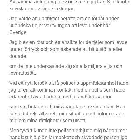
Av samma anledning blev också en tjej från Stockholm
knivskuren av sina släktingar.
Jag valde att uppriktigt berätta om de förhållanden
utländska tjejer var tvungna att leva under här i
Sverige.
Jag blev en röst och ett ansikte för de tjejer som levde
under förtryck och som riskerade att bli utstötta eller
dödade
om de inte underkastade sig sina familjers vilja och
levnadssätt.
Vid ett nytt försök att få polisens uppmärksamhet hade
jag turen att komma i kontakt med en polis som hade
erfarenhet av att arbeta med utländska kvinnor
som var hotade och misshandlade av sina män. Han
förstod direkt allvaret i min situation och informerade
mig om mina rättigheter som utsatt.
Men tyvärr kunde inte polisen erbjuda mig någon mer
handfast hjälp än larmpaket och skyddade personliga