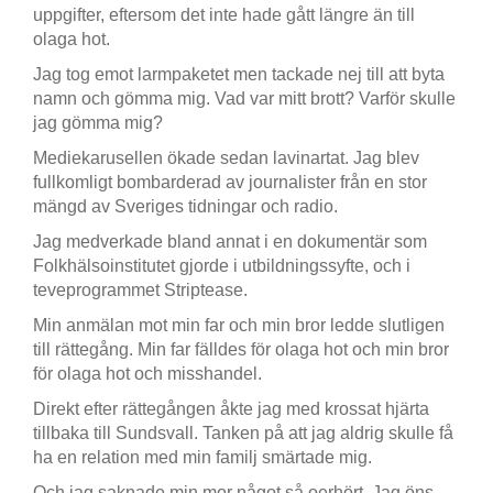
uppgifter, eftersom det inte hade gått längre än till
olaga hot.
Jag tog emot larmpaketet men tackade nej till att byta
namn och gömma mig. Vad var mitt brott? Varför skulle
jag gömma mig?
Mediekarusellen ökade sedan lavinartat. Jag blev
fullkomligt bombarderad av journalister från en stor
mängd av Sveriges tidningar och radio.
Jag medverkade bland annat i en dokumentär som
Folkhälsoinstitutet gjorde i utbildningssyfte, och i
teveprogrammet Striptease.
Min anmälan mot min far och min bror ledde slutligen
till rättegång. Min far fälldes för olaga hot och min bror
för olaga hot och misshandel.
Direkt efter rättegången åkte jag med krossat hjärta
tillbaka till Sundsvall. Tanken på att jag aldrig skulle få
ha en relation med min familj smärtade mig.
Och jag saknade min mor något så oerhört. Jag öns-