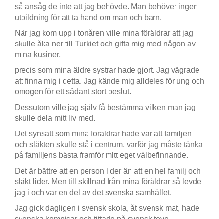
så ansåg de inte att jag behövde. Man behöver ingen
utbildning för att ta hand om man och barn.
När jag kom upp i tonåren ville mina föräldrar att jag
skulle åka ner till Turkiet och gifta mig med någon av
mina kusiner,
precis som mina äldre systrar hade gjort. Jag vägrade
att finna mig i detta. Jag kände mig alldeles för ung och
omogen för ett sådant stort beslut.
Dessutom ville jag själv få bestämma vilken man jag
skulle dela mitt liv med.
Det synsätt som mina föräldrar hade var att familjen
och släkten skulle stå i centrum, varför jag måste tänka
på familjens bästa framför mitt eget välbefinnande.
Det är bättre att en person lider än att en hel familj och
släkt lider. Men till skillnad från mina föräldrar så levde
jag i och var en del av det svenska samhället.
Jag gick dagligen i svensk skola, åt svensk mat, hade
svenska kompisar och tittade på svensk teve.