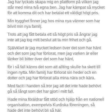
Jag har lyckats skapa mig en plattform på vilken jag
står med mina två egna ben. Jag har kämpat så mycket
för att komma dit och har betalat ett väldigt högt pris.
Min trygghet finner jag hos mina nya vänner som har
blivit min nya familj.
Trots att jag fått betala ett så högt pris så ångrar jag
inte att jag tog mitt beslut att ta min frihet och gå.
Självklart är jag mycket ledsen över det som har hänt
och det som jag har förlorat, men jag varken är eller
tänker bli bitter över det som har hänt,
för i så fall känns det som att allting skulle ha skett till
ingen nytta. Min familj har förlorat sin heder och en
dotter och jag har förlorat alla mina nära och kära.
Med facit i handen så tror jag att det inte hade behövt
gå så långt som det har gjort i mitt fall.
Hade mina föräldrar fått stöd och hjälp från en nationell
organisation, exempelvis Kurdiska föreningen, så
hade det inte behövt bli så här.