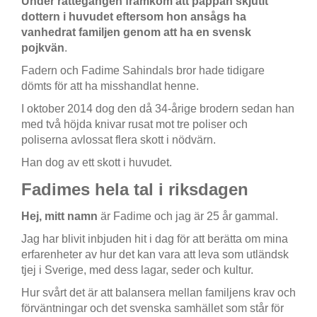
Under rättegången framkom att pappan skjutit
dottern i huvudet eftersom hon ansågs ha
vanhedrat familjen genom att ha en svensk
pojkvän
.
Fadern och Fadime Sahindals bror hade tidigare
dömts för att ha misshandlat henne.
I oktober 2014 dog den då 34-årige brodern sedan han
med två höjda knivar rusat mot tre poliser och
poliserna avlossat flera skott i nödvärn.
Han dog av ett skott i huvudet.
Fadimes hela tal i riksdagen
Hej, mitt namn
är Fadime och jag är 25 år gammal.
Jag har blivit inbjuden hit i dag för att berätta om mina
erfarenheter av hur det kan vara att leva som utländsk
tjej i Sverige, med dess lagar, seder och kultur.
Hur svårt det är att balansera mellan familjens krav och
förväntningar och det svenska samhället som står för