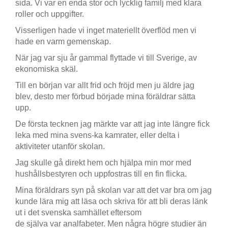
sida. Vi var en enda stor och lycklig familj med klara
roller och uppgifter.
Visserligen hade vi inget materiellt överflöd men vi
hade en varm gemenskap.
När jag var sju år gammal flyttade vi till Sverige, av
ekonomiska skäl.
Till en början var allt frid och fröjd men ju äldre jag
blev, desto mer förbud började mina föräldrar sätta
upp.
De första tecknen jag märkte var att jag inte längre fick
leka med mina svens-ka kamrater, eller delta i
aktiviteter utanför skolan.
Jag skulle gå direkt hem och hjälpa min mor med
hushållsbestyren och uppfostras till en fin flicka.
Mina föräldrars syn på skolan var att det var bra om jag
kunde lära mig att läsa och skriva för att bli deras länk
ut i det svenska samhället eftersom
de själva var analfabeter. Men några högre studier än