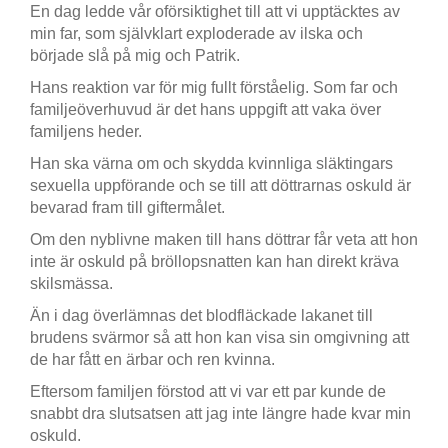
En dag ledde vår oförsiktighet till att vi upptäcktes av
min far, som självklart exploderade av ilska och
började slå på mig och Patrik.
Hans reaktion var för mig fullt förståelig. Som far och
familjeöverhuvud är det hans uppgift att vaka över
familjens heder.
Han ska värna om och skydda kvinnliga släktingars
sexuella uppförande och se till att döttrarnas oskuld är
bevarad fram till giftermålet.
Om den nyblivne maken till hans döttrar får veta att hon
inte är oskuld på bröllopsnatten kan han direkt kräva
skilsmässa.
Än i dag överlämnas det blodfläckade lakanet till
brudens svärmor så att hon kan visa sin omgivning att
de har fått en ärbar och ren kvinna.
Eftersom familjen förstod att vi var ett par kunde de
snabbt dra slutsatsen att jag inte längre hade kvar min
oskuld.