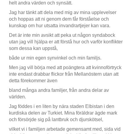
helt andra värden och synsätt.
Jag har tänkt att dela med mig av mina upplevelser
och hoppas att ni genom dem får förståelse och
kunskap om hur utsatta invandrartjejer kan vara.
Det är inte min avsikt att peka ut någon syndabock
utan jag vill hjälpa er att förstå hur och varför konflikter
som dessa kan uppstå,
både ur min egen synvinkel och min familjs.
Men jag vill börja med att poängtera att kvinnoförtryck
inte endast drabbar flickor från Mellanöstern utan att
detta förekommer även
bland många andra familjer, från andra delar av
världen.
Jag föddes i en liten by nära staden Elbistan i den
kurdiska delen av Turkiet. Mina föräldrar ägde mark
och försörjde sig på lantbruk och djurskötsel,
vilket vi i familjen arbetade gemensamt med, sida vid