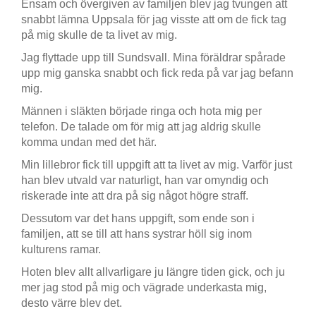
Ensam och övergiven av familjen blev jag tvungen att
snabbt lämna Uppsala för jag visste att om de fick tag
på mig skulle de ta livet av mig.
Jag flyttade upp till Sundsvall. Mina föräldrar spårade
upp mig ganska snabbt och fick reda på var jag befann
mig.
Männen i släkten började ringa och hota mig per
telefon. De talade om för mig att jag aldrig skulle
komma undan med det här.
Min lillebror fick till uppgift att ta livet av mig. Varför just
han blev utvald var naturligt, han var omyndig och
riskerade inte att dra på sig något högre straff.
Dessutom var det hans uppgift, som ende son i
familjen, att se till att hans systrar höll sig inom
kulturens ramar.
Hoten blev allt allvarligare ju längre tiden gick, och ju
mer jag stod på mig och vägrade underkasta mig,
desto värre blev det.