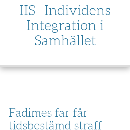
IIS- Individens
Integration i
Samhället
SKIP
TO
CONTENT
Fadimes far får
tidsbestämd straff