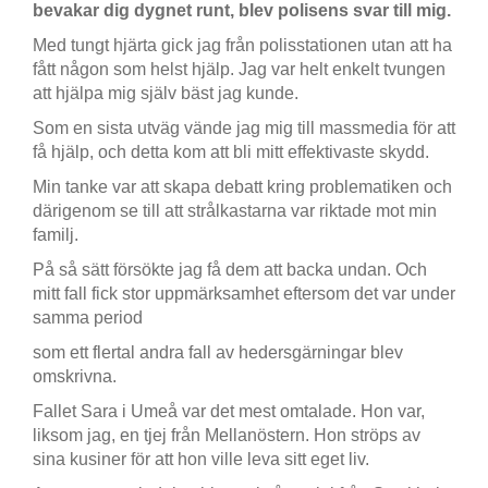
bevakar dig dygnet runt, blev polisens svar till mig.
Med tungt hjärta gick jag från polisstationen utan att ha
fått någon som helst hjälp. Jag var helt enkelt tvungen
att hjälpa mig själv bäst jag kunde.
Som en sista utväg vände jag mig till massmedia för att
få hjälp, och detta kom att bli mitt effektivaste skydd.
Min tanke var att skapa debatt kring problematiken och
därigenom se till att strålkastarna var riktade mot min
familj.
På så sätt försökte jag få dem att backa undan. Och
mitt fall fick stor uppmärksamhet eftersom det var under
samma period
som ett flertal andra fall av hedersgärningar blev
omskrivna.
Fallet Sara i Umeå var det mest omtalade. Hon var,
liksom jag, en tjej från Mellanöstern. Hon ströps av
sina kusiner för att hon ville leva sitt eget liv.