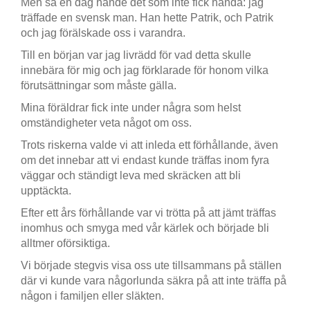
Men så en dag hände det som inte fick hända: jag
träffade en svensk man. Han hette Patrik, och Patrik
och jag förälskade oss i varandra.
Till en början var jag livrädd för vad detta skulle
innebära för mig och jag förklarade för honom vilka
förutsättningar som måste gälla.
Mina föräldrar fick inte under några som helst
omständigheter veta något om oss.
Trots riskerna valde vi att inleda ett förhållande, även
om det innebar att vi endast kunde träffas inom fyra
väggar och ständigt leva med skräcken att bli
upptäckta.
Efter ett års förhållande var vi trötta på att jämt träffas
inomhus och smyga med vår kärlek och började bli
alltmer oförsiktiga.
Vi började stegvis visa oss ute tillsammans på ställen
där vi kunde vara någorlunda säkra på att inte träffa på
någon i familjen eller släkten.