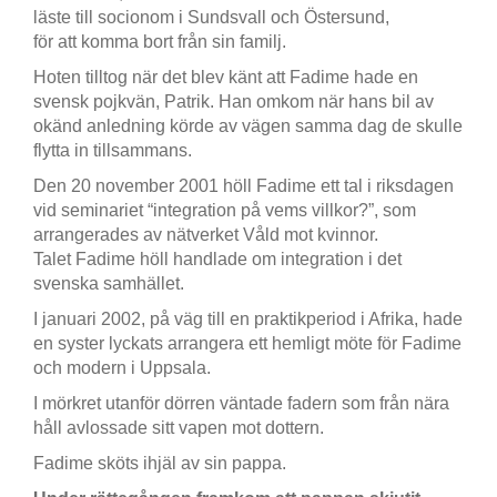
läste till socionom i Sundsvall och Östersund,
för att komma bort från sin familj.
Hoten tilltog när det blev känt att Fadime hade en
svensk pojkvän, Patrik. Han omkom när hans bil av
okänd anledning körde av vägen samma dag de skulle
flytta in tillsammans.
Den 20 november 2001 höll Fadime ett tal i riksdagen
vid seminariet “integration på vems villkor?”, som
arrangerades av nätverket Våld mot kvinnor.
Talet Fadime höll handlade om integration i det
svenska samhället.
I januari 2002, på väg till en praktikperiod i Afrika, hade
en syster lyckats arrangera ett hemligt möte för Fadime
och modern i Uppsala.
I mörkret utanför dörren väntade fadern som från nära
håll avlossade sitt vapen mot dottern.
Fadime sköts ihjäl av sin pappa.