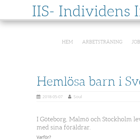
IIS- Individens 
SKIP
HEM
ARBETSTRÄNING
JO
TO
CONTENT
Hemlösa barn i Sv
2018-05-07
Soul
I Göteborg, Malmö och Stockholm le
med sina föräldrar.
Varför?