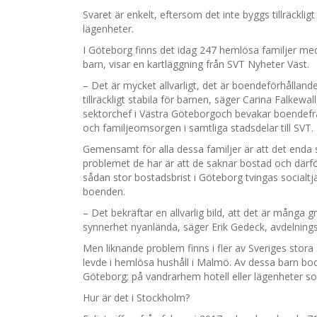
Svaret är enkelt, eftersom det inte byggs tillräcklig
lägenheter.
I Göteborg finns det idag 247 hemlösa familjer med
barn, visar en kartläggning från SVT Nyheter Väst.
– Det är mycket allvarligt, det är boendeförhålland
tillräckligt stabila för barnen, säger Carina Falkewal
sektorchef i Västra Göteborgoch bevakar boendefrå
och familjeomsorgen i samtliga stadsdelar till SVT.
Gemensamt för alla dessa familjer är att det enda 
problemet de har är att de saknar bostad och därfö
sådan stor bostadsbrist i Göteborg tvingas socialtj
boenden.
– Det bekräftar en allvarlig bild, att det är mång
synnerhet nyanlända, säger Erik Gedeck, avdelning
Men liknande problem finns i fler av Sveriges stor
levde i hemlösa hushåll i Malmö. Av dessa barn bo
Göteborg; på vandrarhem hotell eller lägenheter s
Hur är det i Stockholm?