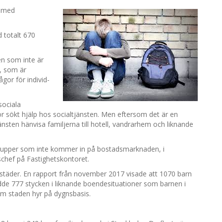
t med
 totalt 670
en som inte är
l, som är
gor för individ-
sociala
r sökt hjälp hos socialtjänsten. Men eftersom det är en
änsten hänvisa familjerna till hotell, vandrarhem och liknande
a grupper som inte kommer in på bostadsmarknaden, i
schef på Fastighetskontoret.
a städer. En rapport från november 2017 visade att 1070 barn
dde 777 stycken i liknande boendesituationer som barnen i
om staden hyr på dygnsbasis.